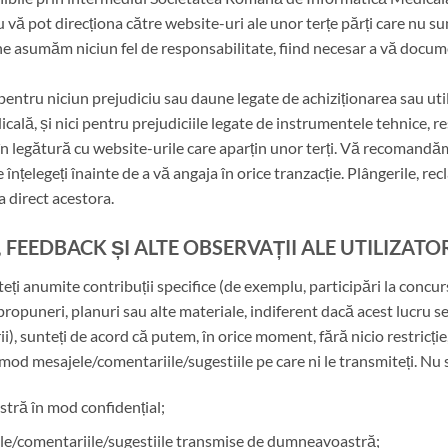
u vă pot direcționa către website-uri ale unor terțe părți care nu sun
e asumăm niciun fel de responsabilitate, fiind necesar a vă documen
tru niciun prejudiciu sau daune legate de achiziționarea sau utiliz
ă, și nici pentru prejudiciile legate de instrumentele tehnice, res
 legătură cu website-urile care aparțin unor terți. Vă recomandăm să
e înțelegeți înainte de a vă angaja în orice tranzacție. Plângerile, recl
sa direct acestora.
 FEEDBACK ȘI ALTE OBSERVAȚII ALE UTILIZATO
iteți anumite contribuții specifice (de exemplu, participări la concur
, propuneri, planuri sau alte materiale, indiferent dacă acest lucru se
i), sunteți de acord că putem, în orice moment, fără nicio restricți
 mod mesajele/comentariile/sugestiile pe care ni le transmiteți. Nu
tră în mod confidențial;
ele/comentariile/sugestiile transmise de dumneavoastră;