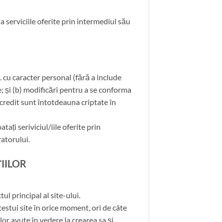
 serviciile oferite prin intermediul său
. cu caracter personal (fără a include
le; și (b) modificări pentru a se conforma
 credit sunt întotdeauna criptate în
tați seriviciul/iile oferite prin
atorului.
IILOR
ul principal al site-ului.
stui site în orice moment, ori de câte
lor avute în vedere la crearea sa și