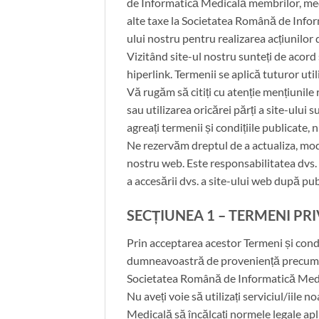
de Informatică Medicală membrilor, medic
alte taxe la Societatea Română de Inform
ului nostru pentru realizarea acțiunilo
Vizitând site-ul nostru sunteți de acord s
hiperlink. Termenii se aplică tuturor utili
Vă rugăm să citiți cu atenție mențiunile r
sau utilizarea oricărei părți a site-ului
agreați termenii și condițiile publicate, 
Ne rezervăm dreptul de a actualiza, modif
nostru web. Este responsabilitatea dvs. 
a accesării dvs. a site-ului web după pu
SECȚIUNEA 1 – TERMENI PR
Prin acceptarea acestor Termeni și condiț
dumneavoastră de proveniență precum și
Societatea Română de Informatică Med
Nu aveți voie să utilizați serviciul/iile 
Medicală să încălcați normele legale apli