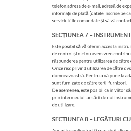
telefon,adresa de e-mail, adresă de exped
informații de plată (datele înscrise pe ca
serviciul/iile comandate și să vă contact
SECȚIUNEA 7 – INSTRUMEN
Este posibil să vă oferim acces la instr
de control și nici nu avem vreo contribu
răspunderea pentru utilizarea de către d
Orice risc privind utilizarea de către d
dumneavoastră. Pentru a vă pune la adăp
sunt furnizate de către terții furnizori.
De asemenea, este posibil ca în viitor s
prin intermediul lansării de noi instrume
de utilizare.
SECȚIUNEA 8 – LEGĂTURI CU
Anumite conținuturi și serviciu/ii dispo