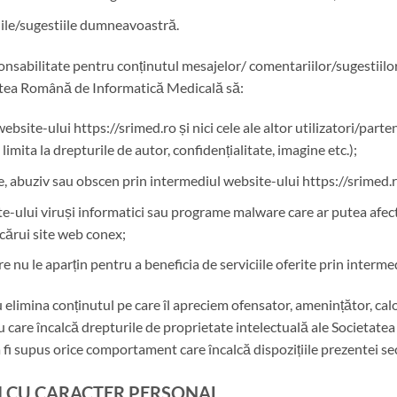
ile/sugestiile dumneavoastră.
sabilitate pentru conținutul mesajelor/ comentariilor/sugestiil
tatea Română de Informatică Medicală să:
ebsite-ului https://srimed.ro și nici cele ale altor utilizatori/parten
limita la drepturile de autor, confidențialitate, imagine etc.);
e, abuziv sau obscen prin intermediul website-ului https://srimed.r
-ului viruși informatici sau programe malware care ar putea afecta
icărui site web conex;
e nu le aparțin pentru a beneficia de serviciile oferite prin interm
 elimina conținutul pe care îl apreciem ofensator, amenințător, ca
au care încalcă drepturile de proprietate intelectuală ale Societa
a fi supus orice comportament care încalcă dispozițiile prezentei se
II CU CARACTER PERSONAL