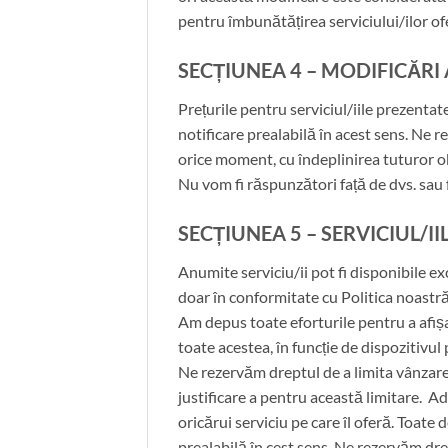
pentru îmbunătățirea serviciului/ilor ofe
SECȚIUNEA 4 – MODIFICĂRI 
Prețurile pentru serviciul/iile prezent
notificare prealabilă în acest sens. Ne
orice moment, cu îndeplinirea tuturor ob
Nu vom fi răspunzători față de dvs. sau 
SECȚIUNEA 5 – SERVICIUL/
Anumite serviciu/ii pot fi disponibile ex
doar în conformitate cu Politica noastră
Am depus toate eforturile pentru a afișa 
toate acestea, în funcție de dispozitivul 
Ne rezervăm dreptul de a limita vânzarea 
justificare a pentru această limitare. A
oricărui serviciu pe care îl oferă. Toate 
prealabilă în cest sens. Ne rezervăm dre