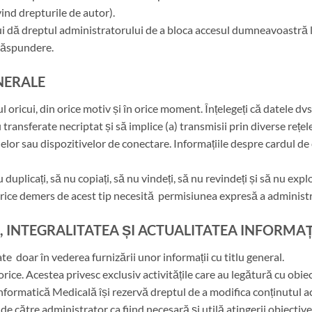
ivind drepturile de autor).
i dă dreptul administratorului de a bloca accesul dumneavoastră la
 răspundere.
ENERALE
 oricui, din orice motiv și în orice moment. Înțelegeți că datele dvs
i transferate necriptat și să implice (a) transmisii prin diverse rețe
elelor sau dispozitivelor de conectare. Informațiile despre cardul de
uplicați, să nu copiați, să nu vindeți, să nu revindeți și să nu exploa
 Orice demers de acest tip necesită permisiunea expresă a administr
, INTEGRALITATEA ȘI ACTUALITATEA INFORMAȚ
te doar în vederea furnizării unor informații cu titlu general.
orice. Acestea privesc exclusiv activitățile care au legătură cu obiect
formatică Medicală își rezervă dreptul de a modifica conținutul ace
e către administrator ca fiind necesară și utilă atingerii obiective