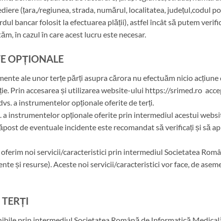
iere (țara,/regiunea, strada, numărul, localitatea, județul,codul poș
rdul bancar folosit la efectuarea plății), astfel încât să putem verif
ăm, în cazul în care acest lucru este necesar.
TE OPȚIONALE
umente ale unor terțe părți asupra cărora nu efectuăm nicio acțiune
ție. Prin accesarea și utilizarea website-ului https://srimed.ro ac
vs. a instrumentelor opționale oferite de terți.
vs. a instrumentelor opționale oferite prin intermediul acestui web
ost de eventuale incidente este recomandat să verificați și să ap
ă oferim noi servicii/caracteristici prin intermediul Societatea Ro
nte și resurse). Aceste noi servicii/caracteristici vor face, de asem
 TERȚI
nibile prin intermediul Societatea Română de Informatică Medicală 