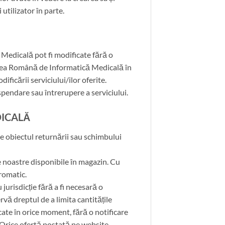
utilizator în parte.
 Medicală pot fi modificate fără o
tatea Română de Informatică Medicală în
ficării serviciului/ilor oferite.
spendare sau întrerupere a serviciului.
DICALĂ
ace obiectul returnării sau schimbului
le noastre disponibile în magazin. Cu
cromatic.
jurisdicție fără a fi necesară o
vă dreptul de a limita cantitățile
icate în orice moment, fără o notificare
. Orice ofertă postată pe website-