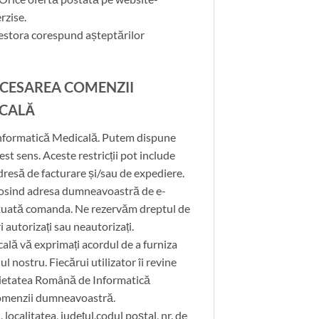
rzise.
acestora corespund așteptărilor
OCESAREA COMENZII
ICALĂ
 Informatică Medicală. Putem dispune
est sens. Aceste restricții pot include
adresă de facturare și/sau de expediere.
olosind adresa dumneavoastră de e-
ectuată comanda. Ne rezervăm dreptul de
i autorizați sau neautorizați.
ală vă exprimați acordul de a furniza
 nostru. Fiecărui utilizator îi revine
Societatea Română de Informatică
 comenzii dumneavoastră.
ocalitatea, județul,codul poștal, nr. de