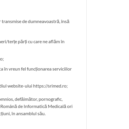
or transmise de dumneavoastră, însă
eri/terțe părți cu care ne aflăm în
o;
 în vreun fel funcționarea serviciilor
ediul website-ului https://srimed.ro;
lomnios, defăimător, pornografic,
tea Română de Informatică Medicală ori
cțiuni, în ansamblul său.