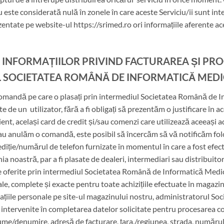
u este considerată nulă în zonele în care aceste Serviciu/ii sunt inte
zentate pe website-ul https://srimed.ro ori informațiile aferente 
A INFORMAȚIILOR PRIVIND FACTURAREA ȘI PR
L SOCIETATEA ROMÂNĂ DE INFORMATICĂ MED
comandă pe care o plasați prin intermediul Societatea Română de
de un utilizator, fără a fi obligați să prezentăm o justificare în ac
ient, același card de credit și/sau comenzi care utilizează aceeași 
 sau anulăm o comandă, este posibil să încercăm să vă notificăm f
ediție/numărul de telefon furnizate în momentul în care a fost ef
ia noastră, par a fi plasate de dealeri, intermediari sau distribuitor
ile oferite prin intermediul Societatea Română de Informatică Medic
e, complete și exacte pentru toate achizițiile efectuate în magazinul
rmațiile personale pe site-ul magazinului nostru, administratorul 
e intervenite în completarea datelor solicitate pentru procesarea
me/denumire, adresă de facturare, țara,/regiunea, strada, numărul, l