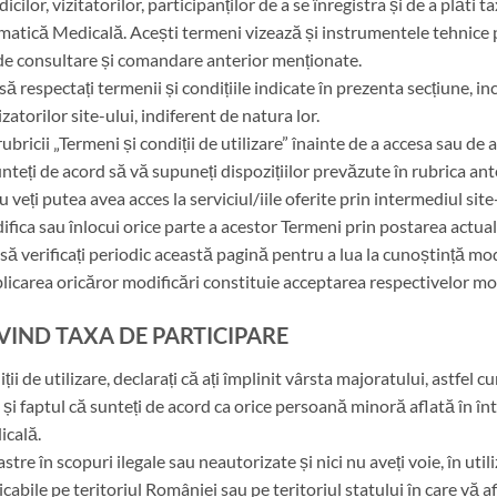
ilor, vizitatorilor, participanților de a se înregistra și de a plăt
atică Medicală. Acești termeni vizează și instrumentele tehnice pu
r de consultare și comandare anterior menționate.
ă respectați termenii și condițiile indicate în prezenta secțiune, incl
zatorilor site-ului, indiferent de natura lor.
ubricii „Termeni și condiții de utilizare” înainte de a accesa sau de a
 sunteți de acord să vă supuneți dispozițiilor prevăzute în rubrica an
nu veți putea avea acces la serviciul/iile oferite prin intermediul sit
ica sau înlocui orice parte a acestor Termeni prin postarea actualiz
să verificați periodic această pagină pentru a lua la cunoștință mod
blicarea oricăror modificări constituie acceptarea respectivelor mod
IVIND TAXA DE PARTICIPARE
ii de utilizare, declarați că ați împlinit vârsta majoratului, astfel 
 faptul că sunteți de acord ca orice persoană minoră aflată în în
icală.
noastre în scopuri ilegale sau neautorizate și nici nu aveți voie, în u
cabile pe teritoriul României sau pe teritoriul statului în care vă a