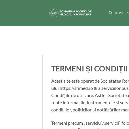
Skip
to
HOME
S
content
TERMENI ȘI CONDIȚII
Acest site este operat de Societatea Rom
ului https://srimed.ro și a serviciilor pu
Condiţiile de utilizare. Astfel, Societ
toate informațiile, instrumentele și servi
condițiilor, politicilor și notificărilor m
Termeni precum „serviciu”/„servicii” folo