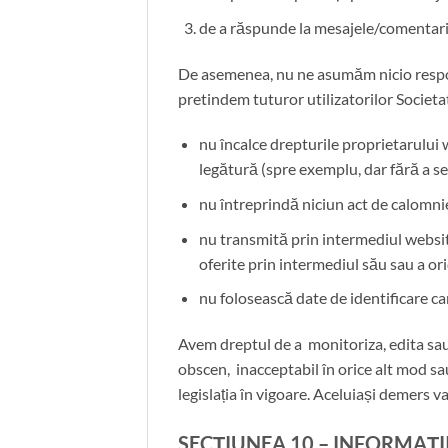
de a răspunde la mesajele/comentari
De asemenea, nu ne asumăm nicio respon
pretindem tuturor utilizatorilor Socie
nu încalce drepturile proprietarului w
legătură (spre exemplu, dar fără a se 
nu întreprindă niciun act de calomni
nu transmită prin intermediul website
oferite prin intermediul său sau a or
nu folosească date de identificare car
Avem dreptul de a monitoriza, edita sau
obscen, inacceptabil în orice alt mod s
legislația în vigoare. Aceluiași demers v
SECȚIUNEA 10 – INFORMAȚ