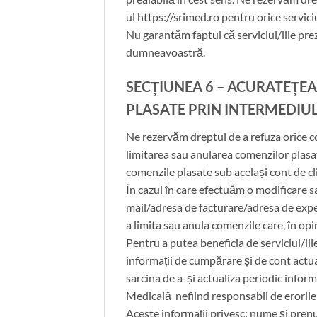
ul https://srimed.ro pentru orice servici
Nu garantăm faptul că serviciul/iile pre
dumneavoastră.
SECȚIUNEA 6 – ACURATEȚE
PLASATE PRIN INTERMEDIU
Ne rezervăm dreptul de a refuza orice 
limitarea sau anularea comenzilor plasate 
comenzile plasate sub același cont de cl
În cazul în care efectuăm o modificare
mail/adresa de facturare/adresa de exp
a limita sau anula comenzile care, în opin
Pentru a putea beneficia de serviciul/i
informații de cumpărare și de cont actual
sarcina de a-și actualiza periodic info
Medicală nefiind responsabil de eroril
Aceste informații privesc: nume și prenu