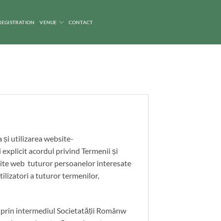
REGISTRATION
VENUE
CONTACT
 și utilizarea website-
i explicit acordul privind Termenii și
 site web tuturor persoanelor interesate
tilizatori a tuturor termenilor,
ită prin intermediul Societatății Românw