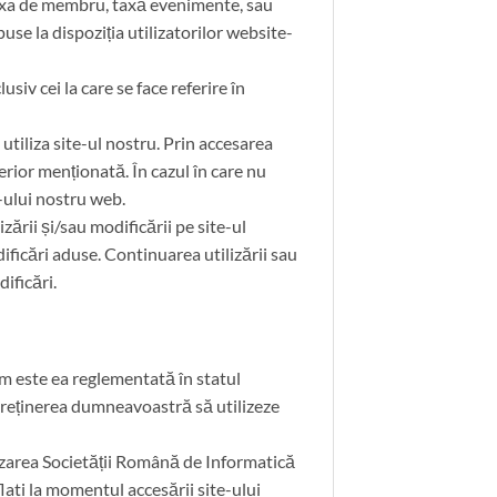
i taxa de membru, taxă evenimente, sau
se la dispoziția utilizatorilor website-
usiv cei la care se face referire în
 utiliza site-ul nostru. Prin accesarea
terior menționată. În cazul în care nu
e-ului nostru web.
ării și/sau modificării pe site-ul
ificări aduse. Continuarea utilizării sau
ificări.
cum este ea reglementată în statul
treținerea dumneavoastră să utilizeze
tilizarea Societății Română de Informatică
flati la momentul accesării site-ului