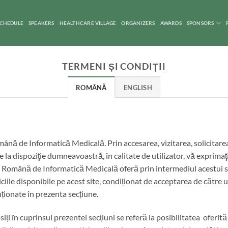
CHEDULE
SPEAKERS
HEALTHCARE VILLAGE
ORGANIZERS
AWARDS
SPONSORS
TERMENI ȘI CONDIȚII
ROMÂNĂ
ENGLISH
ână de Informatică Medicală. Prin accesarea, vizitarea, solicitarea
se la dispoziţie dumneavoastră, în calitate de utilizator, vă exprimaţ
atea Română de Informatică Medicală oferă prin intermediul acestui
ciile disponibile pe acest site, condiționat de acceptarea de către u
enționate în prezenta secțiune.
siți în cuprinsul prezentei secțiuni se referă la posibilitatea ofer