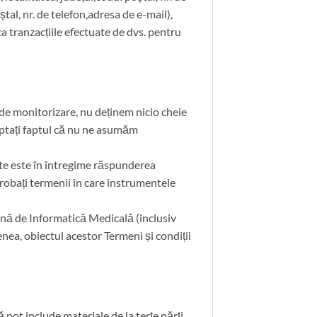
tal, nr. de telefon,adresa de e-mail),
ica tranzacțiile efectuate de dvs. pentru
 de monitorizare, nu deținem nicio cheie
ceptați faptul că nu ne asumăm
site este în întregime răspunderea
robați termenii în care instrumentele
mână de Informatică Medicală (inclusiv
enea, obiectul acestor Termeni și condiții
pot include materiale de la terțe părți.