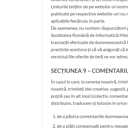
Linkurile terților de pe website-ul nostr
publicate pe respective website-uri nu n
aplicabile fiecăruia, în parte.
De asemenea, nu suntem răspunzători pen
Societatea Română de Informatică Medical
tranzacții efectuate de dumneavoastră în
practicile acestora și să vă asigurați că l
serviciul/iile oferite de terți se vor adre
SECȚIUNEA 9 – COMENTARII,
În cazul în care, la cererea noastră, trim
noastră, trimiteți idei creative, sugestii
poștă sau în alt mod (colectiv, comentari
distribuim, traducem și folosim în orice
de a păstra comentariile dumneavoas
de a plăti compensații pentru mesaj