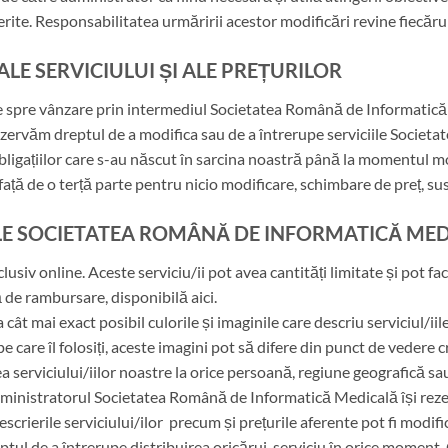
rite. Responsabilitatea urmăririi acestor modificări revine fiecărui 
ALE SERVICIULUI ȘI ALE PREȚURILOR
ate spre vânzare prin intermediul Societatea Română de Informatică
 rezervăm dreptul de a modifica sau de a întrerupe serviciile Socie
ligațiilor care s-au născut în sarcina noastră până la momentul modi
față de o terță parte pentru nicio modificare, schimbare de preț, su
IILE SOCIETATEA ROMÂNĂ DE INFORMATICĂ ME
clusiv online. Aceste serviciu/ii pot avea cantități limitate și pot f
 de rambursare, disponibilă aici.
cât mai exact posibil culorile și imaginile care descriu serviciul/ii
pe care îl folosiți, aceste imagini pot să difere din punct de vedere 
serviciului/iilor noastre la orice persoană, regiune geografică sau 
dministratorul Societatea Română de Informatică Medicală își rezer
descrierile serviciului/ilor precum și prețurile aferente pot fi modif
ptul de a întrerupe distribuirea oricărui serviciu în orice moment