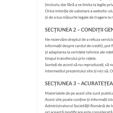
(inclusiv, dar fără a se limita la legile pr
Orice intenție de sabotare a website-ulu
și de a lua măsurile legale de tragere la
SECȚIUNEA 2 – CONDIȚII G
Ne rezervăm dreptul de a refuza serviciul
informații despre cardul de credit), pot f
și adaptarea la cerințele tehnice ale reț
timpul transferului prin rețele.
Sunteți de acord să nu reproduceți, să nu d
intermediul prezentului site și nici să.
SECȚIUNEA 3 – ACURATEȚEA
Materialele de pe acest site sunt publica
Acest site poate conține și informații ist
Administratorul Societății Română de In
ori această modificare este considerată d