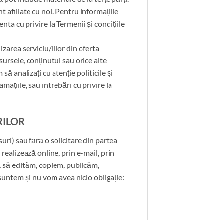
t afiliate cu noi. Pentru informațiile
ta cu privire la Termenii și condițiile
area serviciu/iilor din oferta
ursele, conținutul sau orice alte
 analizați cu atenție politicile și
amațiile, sau întrebări cu privire la
RILOR
suri) sau fără o solicitare din partea
 realizează online, prin e-mail, prin
e, să edităm, copiem, publicăm,
 suntem și nu vom avea nicio obligație: